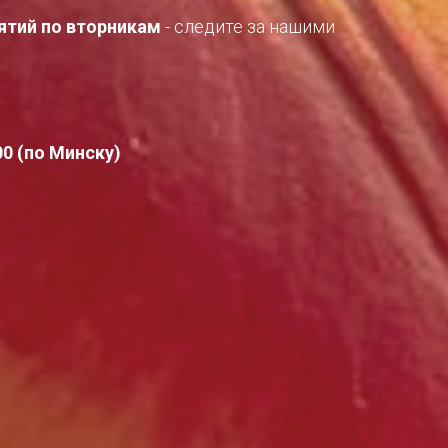
ятий
по вторникам
- следите за нашими
00 (по Минску)