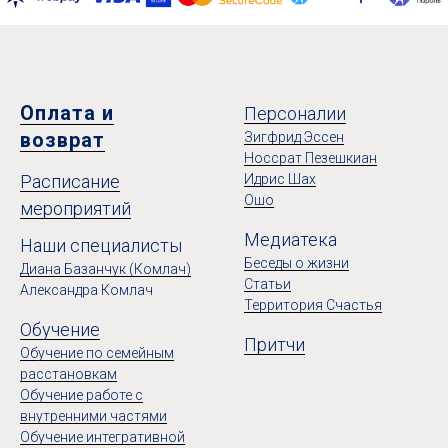
Оплата и
Персоналии
возврат
Зигфрид Эссен
Носсрат Пезешкиан
Расписание
Идрис Шах
Ошо
мероприятий
Медиатека
Наши специалисты
Беседы о жизни
Диана Базанчук (Комлач)
Статьи
Александра Комлач
Территория Счастья
Обучение
Притчи
Обучение по семейным
расстановкам
Обучение работе с
внутренними частями
Обучение интегративной