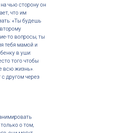
 на чью сторону он
ет, что им
зать: «Ты будешь
 второму
кие-то вопросы, ты
я тебя мамой и
бенку в уши:
есто того чтобы
е всю жизнь».
 с другом через
еанимировать
только о том,
го, они могут