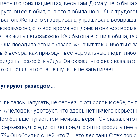
 весь в своих пациентах, весь там. Дома у него была 
руга, он ее любил, она его любила, но он был трудого
вал он. Жена его уговаривала, упрашивала возвраща
 невозможно, его все время нет дома и они все время
е так жить невозможно. Как бы она его ни любила, т
Она посадила его и сказала: «Значит так. Либо ты с 
 6 вечера, как приходят все нормальные люди, либо 
ридешь позже 6, я уйду». Он сказал, что она сказала э
о он понял, что она не шутит и не запугивает.
ипулируют разводом…
 пытаясь напугать, не серьезно относясь к себе, пы
 А человек чувствует, что здесь нет ничего серьезно
 Чем больше пугает, тем меньше верят. Он сказал, что 
 серьезно, что единственное, что он попросил у нее: 
?» Он обсудил с ней, что 7 – это дедлайн. С тех пор