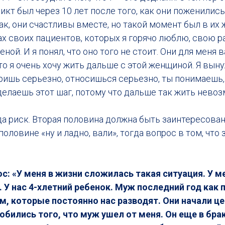
икт был через 10 лет после того, как они поженились.
к, они счастливы вместе, но такой момент был в их ж
ах своих пациентов, которых я горячо люблю, свою р
ой. И я понял, что оно того не стоит. Они для меня в
что я очень хочу жить дальше с этой женщиной. Я вы
ришь серьезно, относишься серьезно, ты понимаешь, 
делаешь этот шаг, потому что дальше так жить невоз
да риск. Вторая половина должна быть заинтересован
оловине «ну и ладно, вали», тогда вопрос в том, что 
: «У меня в жизни сложилась такая ситуация. У м
а. У нас 4-хлетний ребенок. Муж последний год как
м, которые постоянно нас разводят. Они начали ц
обились того, что муж ушел от меня. Он еще в брак