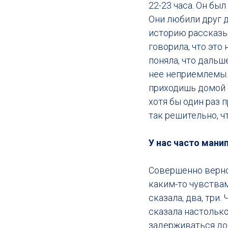
22-23 часа. Он был
Они любили друг д
историю рассказы
говорила, что это
поняла, что дальш
нее неприемлемы. 
приходишь домой в
хотя бы один раз п
так решительно, чт
У нас часто ман
Совершенно верно,
каким-то чувствам.
сказала, два, три.
сказала настолько
задерживаться до 7