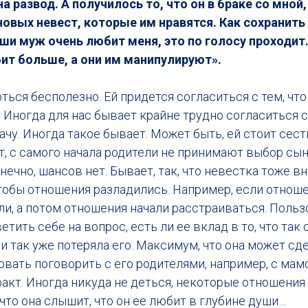
а развод. А получилось то, что он в браке со мной,
овых невест, которые им нравятся. Как сохранит
уши муж очень любит меня, это по голосу проходит.
ит больше, а они им манипулируют».
ться бесполезно. Ей придется согласиться с тем, что 
 Иногда для нас бывает крайне трудно согласиться с 
ачу. Иногда такое бывает. Может быть, ей стоит сест
т, с самого начала родители не принимают выбор сын
онечно, шансов нет. Бывает, так, что невестка тоже в
чтобы отношения разладились. Например, если отнош
ли, а потом отношения начали расстраиваться. Поль
тить себе на вопрос, есть ли ее вклад в то, что так
 и так уже потеряла его. Максимум, что она может сде
вать поговорить с его родителями, например, с мамо
факт. Иногда никуда не деться, некоторые отношени
 что она слышит, что он ее любит в глубине души…