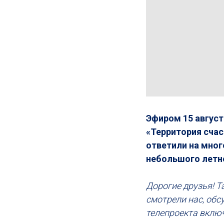
Эфиром 15 август
«Территория счас
ответили на мно
небольшого летн
Дорогие друзья! Т
смотрели нас, обс
телепроекта включ