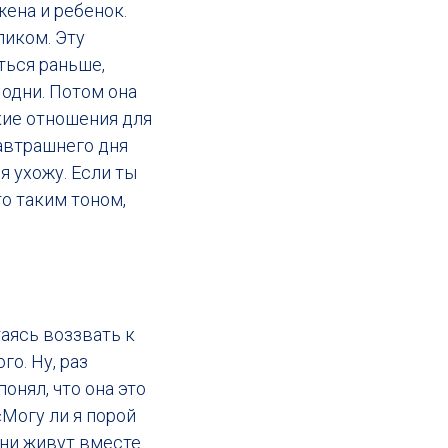
жена и ребенок.
ликом. Эту
ться раньше,
 одни. Потом она
акие отношения для
завтрашнего дня
я ухожу. Если ты
то таким тоном,
таясь воззвать к
го. Ну, раз
понял, что она это
«Могу ли я порой
 они живут вместе