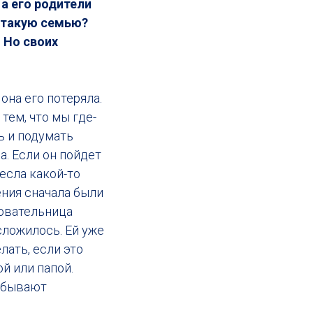
 а его родители
ь такую семью?
 Но своих
она его потеряла.
тем, что мы где-
ь и подумать
а. Если он пойдет
несла какой-то
ения сначала были
зовательница
 сложилось. Ей уже
лать, если это
й или папой.
я бывают