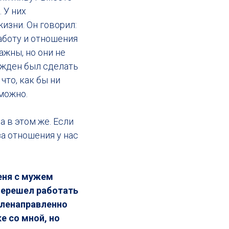
 У них
изни. Он говорил:
аботу и отношения
ажны, но они не
нужден был сделать
что, как бы ни
можно.
а в этом же. Если
за отношения у нас
еня с мужем
 перешел работать
еленаправленно
е со мной, но