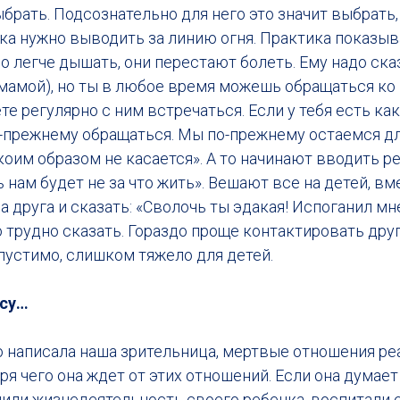
ыбрать. Подсознательно для него это значит выбрать,
ка нужно выводить за линию огня. Практика показыва
о легче дышать, они перестают болеть. Ему надо ска
 мамой), но ты в любое время можешь обращаться ко
те регулярно с ним встречаться. Если у тебя есть ка
-прежнему обращаться. Мы по-прежнему остаемся дл
икоим образом не касается». А то начинают вводить ре
ь нам будет не за что жить». Вешают все на детей, вм
а друга и сказать: «Сволочь ты эдакая! Испоганил мн
трудно сказать. Гораздо проще контактировать друг
пустимо, слишком тяжело для детей.
осу…
то написала наша зрительница, мертвые отношения р
я чего она ждет от этих отношений. Если она думает 
или жизнедеятельность своего ребенка, воспитали е