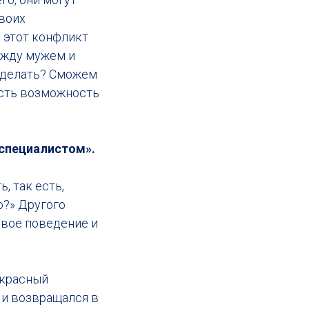
своих
, этот конфликт
между мужем и
ем делать? Сможем
есть возможность
о специалистом».
, так есть,
о?» Другого
свое поведение и
екрасный
а и возвращался в