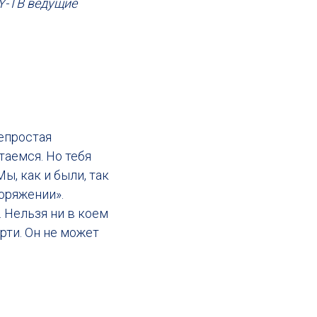
Y-ТВ ведущие
непростая
таемся. Но тебя
ы, как и были, так
оряжении».
 Нельзя ни в коем
рти. Он не может